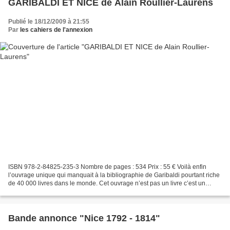
GARIBALDI ET NICE de Alain Roullier-Laurens
Publié le 18/12/2009 à 21:55
Par
les cahiers de l'annexion
ISBN 978-2-84825-235-3 Nombre de pages : 534 Prix : 55 € Voilà enfin
l’ouvrage unique qui manquait à la bibliographie de Garibaldi pourtant riche
de 40 000 livres dans le monde. Cet ouvrage n’est pas un livre c’est un
monument ! Grand format 24 x 32,...
Bande annonce "Nice 1792 - 1814"