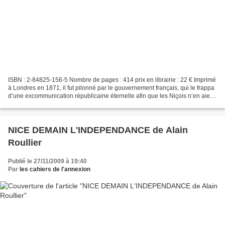
ISBN : 2-84825-156-5 Nombre de pages : 414 prix en librairie : 22 € Imprimé
à Londres en 1871, il fut pilonné par le gouvernement français, qui le frappa
d’une excommunication républicaine éternelle afin que les Niçois n’en aient
jamais connaissance....
NICE DEMAIN L'INDEPENDANCE de Alain
Roullier
Publié le 27/11/2009 à 19:40
Par
les cahiers de l'annexion