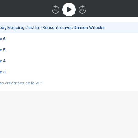
bey Maguire, c'est lui ! Rencontre avec Damien Witecka
e 6
e 5
e 4
e 3
s créatrices de la VF !
e 2
e 1
e Mektoub My Love arrive enfin ! Rencontre avec Shaïn Boumedine et Sal
i : après Toni en famille