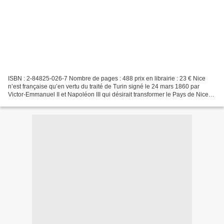
ISBN : 2-84825-026-7 Nombre de pages : 488 prix en librairie : 23 € Nice
n’est française qu’en vertu du traité de Turin signé le 24 mars 1860 par
Victor-Emmanuel II et Napoléon III qui désirait transformer le Pays de Nice
en bouclier à ses frontières....